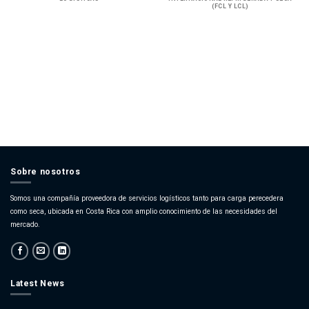
(FCL Y LCL)
Gestionamos toda la documentación de aduanas garantizando que sus
envíos no se retrasen por situaciones aduaneras en los puertos
marítimos o fronterizos.
Sobre nosotros
Somos una compañía proveedora de servicios logísticos tanto para carga perecedera
como seca, ubicada en Costa Rica con amplio conocimiento de las necesidades del
mercado.
Latest News