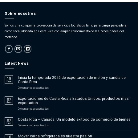
Sobre nosotros
Somos una compañía proveedora de servicios logísticos tanto para carga perecedera
como seca, ubicada en Costa Rica con amplio conocimiento de las necesidades del
mercado.
Latest News
Inicia la temporada 2026 de exportación de melón y sandía de
18
Ene
Costa Rica
en
Comentarios desactivados
Inicia
la
Exportaciones de Costa Rica a Estados Unidos: productos más
07
temporada
Jun
exportados
2026
de
en
Comentarios desactivados
exportación
Exportaciones
de
de
Costa Rica – Canadá: Un modelo exitoso de comercio de bienes
melón
07
Costa
Feb
y
Rica
en
Comentarios desactivados
sandía
a
Costa
de
Estados
Rica
Mover carga refrigerada es nuestra pasión
Costa
10
Unidos:
–