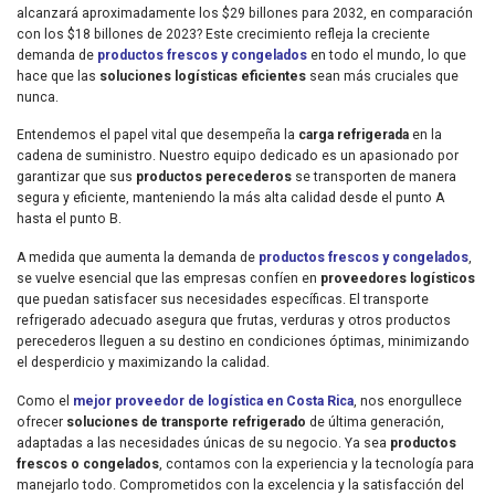
alcanzará aproximadamente los $29 billones para 2032, en comparación
con los $18 billones de 2023? Este crecimiento refleja la creciente
demanda de
productos frescos y congelados
en todo el mundo, lo que
hace que las
soluciones logísticas eficientes
sean más cruciales que
nunca.
Entendemos el papel vital que desempeña la
carga refrigerada
en la
cadena de suministro. Nuestro equipo dedicado es un apasionado por
garantizar que sus
productos perecederos
se transporten de manera
segura y eficiente, manteniendo la más alta calidad desde el punto A
hasta el punto B.
A medida que aumenta la demanda de
productos frescos y congelados
,
se vuelve esencial que las empresas confíen en
proveedores logísticos
que puedan satisfacer sus necesidades específicas. El transporte
refrigerado adecuado asegura que frutas, verduras y otros productos
perecederos lleguen a su destino en condiciones óptimas, minimizando
el desperdicio y maximizando la calidad.
Como el
mejor proveedor de logística en Costa Rica
, nos enorgullece
ofrecer
soluciones de transporte refrigerado
de última generación,
adaptadas a las necesidades únicas de su negocio. Ya sea
productos
frescos o congelados
, contamos con la experiencia y la tecnología para
manejarlo todo. Comprometidos con la excelencia y la satisfacción del