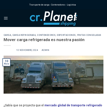
Skip
Transporte de carga - Contenedores - Logística
to
content
CARGA
,
CARGA REFRIGERADA
,
CONTENEDORES
,
EXPORTACIONES
,
FRUTAS CONGELADAS
Mover carga refrigerada es nuestra pasión
POSTED ON
10 NOVIEMBRE, 2024
BY
ADMIN
10
Nov
¿Sabía que se proyecta que el
mercado global de transporte refrigerado