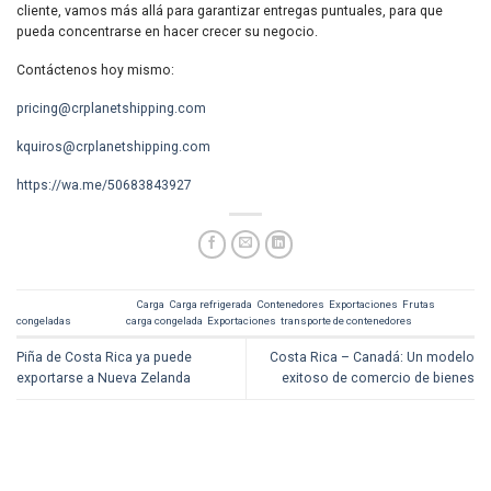
cliente, vamos más allá para garantizar entregas puntuales, para que
pueda concentrarse en hacer crecer su negocio.
Contáctenos hoy mismo:
pricing@crplanetshipping.com
kquiros@crplanetshipping.com
https://wa.me/50683843927
This entry was posted in
Carga
,
Carga refrigerada
,
Contenedores
,
Exportaciones
,
Frutas
congeladas
and tagged
carga congelada
,
Exportaciones
,
transporte de contenedores
.
Piña de Costa Rica ya puede
Costa Rica – Canadá: Un modelo
exportarse a Nueva Zelanda
exitoso de comercio de bienes