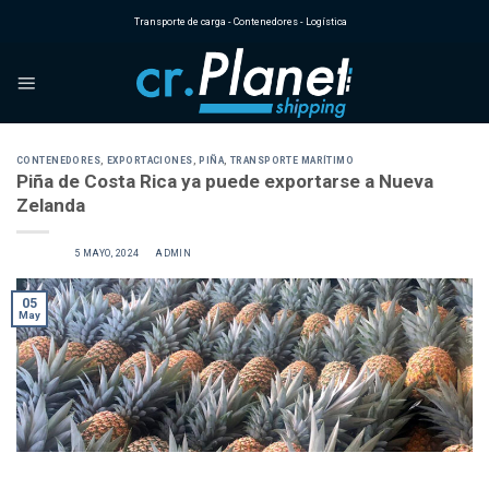
Skip
Transporte de carga - Contenedores - Logística
to
content
CONTENEDORES
,
EXPORTACIONES
,
PIÑA
,
TRANSPORTE MARÍTIMO
Piña de Costa Rica ya puede exportarse a Nueva
Zelanda
POSTED ON
5 MAYO, 2024
BY
ADMIN
05
May