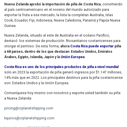
Nueva Zelanda aprobó la importación de piña de Costa Rica
, convirtiendo
al país centroamericano en el noveno del mundo autorizado para
exportar la fruta a ese mercado; la lista la completan Australia, Islas
Cook, Ecuador, Fiyi, Indonesia, Nueva Caledonia, Panamá y Papúa Nueva
Guinea.
Nueva Zelanda, situado al este de Australia en el océano Pacífico,
destacó los sistemas de producción fitosanitarios costarricenses para
otorgar el permiso. De esta forma,
ahora
Costa Rica puede exportar
piña
a 68 países, dentro de los que destacan: Estados Unidos, Emiratos
Árabes, Egipto, Islandia, Japón y la
Unión Europea
.
Costa Rica es uno de los principales productos de piña a nivel mundial
:
solo en 2023 la exportación de piña generó ingresos por $1.147 millones,
14% más que en 2022. Los principales destinos para la piña costarricense
son: Estados Unidos y la Unión Europea.
Comuníquese hoy mismo con nosotros y exporte usted también su piña
a Nueva Zelanda:
pricing@crplanetshipping.com
kquiros@crplanetshipping.com